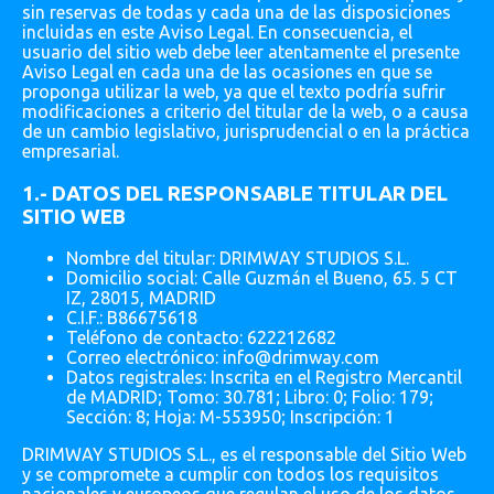
sin reservas de todas y cada una de las disposiciones
incluidas en este Aviso Legal. En consecuencia, el
usuario del sitio web debe leer atentamente el presente
Aviso Legal en cada una de las ocasiones en que se
proponga utilizar la web, ya que el texto podría sufrir
modificaciones a criterio del titular de la web, o a causa
de un cambio legislativo, jurisprudencial o en la práctica
empresarial.
1.- DATOS DEL RESPONSABLE TITULAR DEL
SITIO WEB
Nombre del titular: DRIMWAY STUDIOS S.L.
Domicilio social: Calle Guzmán el Bueno, 65. 5 CT
IZ, 28015, MADRID
C.I.F.: B86675618
Teléfono de contacto: 622212682
Correo electrónico: info@drimway.com
Datos registrales: Inscrita en el Registro Mercantil
de MADRID; Tomo: 30.781; Libro: 0; Folio: 179;
Sección: 8; Hoja: M-553950; Inscripción: 1
DRIMWAY STUDIOS S.L., es el responsable del Sitio Web
y se compromete a cumplir con todos los requisitos